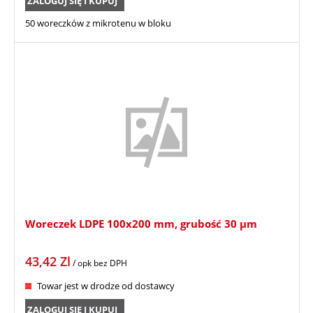
ZALOGUJ SIĘ I KUPUJ
50 woreczków z mikrotenu w bloku
Woreczek LDPE 100x200 mm, grubość 30 µm
43,42
Zl
/ opk
bez DPH
Towar jest w drodze od dostawcy
ZALOGUJ SIĘ I KUPUJ