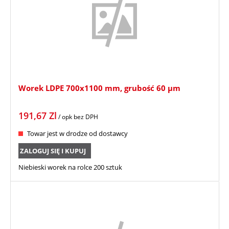
Worek LDPE 700x1100 mm, grubość 60 µm
191,67
Zl
/ opk
bez DPH
Towar jest w drodze od dostawcy
ZALOGUJ SIĘ I KUPUJ
Niebieski worek na rolce 200 sztuk