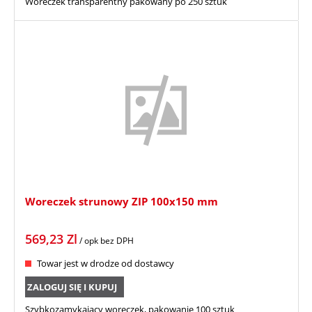
Woreczek transparentny pakowany po 250 sztuk
Woreczek strunowy ZIP 100x150 mm
569,23
Zl
/ opk
bez DPH
Towar jest w drodze od dostawcy
ZALOGUJ SIĘ I KUPUJ
Szybkozamykający woreczek, pakowanie 100 sztuk