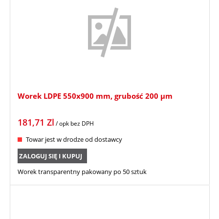
Worek LDPE 550x900 mm, grubość 200 µm
181,71
Zl
/ opk
bez DPH
Towar jest w drodze od dostawcy
ZALOGUJ SIĘ I KUPUJ
Worek transparentny pakowany po 50 sztuk