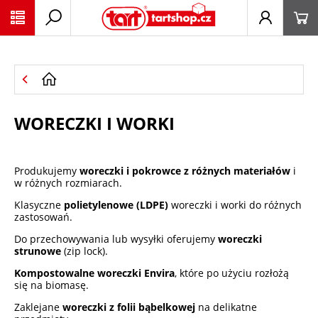
PŘESKOČIT NAVIGACI
WORECZKI I WORKI
Produkujemy
woreczki i pokrowce z różnych materiałów
i
w różnych rozmiarach.
Klasyczne
polietylenowe (LDPE)
woreczki i worki do różnych
zastosowań.
Do przechowywania lub wysyłki oferujemy
woreczki
strunowe
(zip lock).
Kompostowalne woreczki Envira
, które po użyciu rozłożą
się na biomasę.
Zaklejane
woreczki z folii bąbelkowej
na delikatne