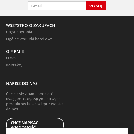
WYŚLIJ
WSZYSTKO O ZAKUPACH
Częste pytania
Ogólne warunki handlowe
O FIRMIE
O nas
Kontakty
NAPISZ DO NAS
Chcesz się z nami podzielić
uwagami dotyczącymi naszych
produktów lub e-sklepu? Napisz
do nas.
CHCĘ NAPISAĆ
WIADOMOŚĆ