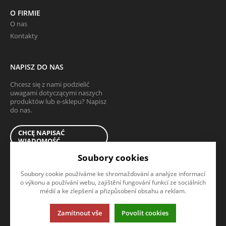
O FIRMIE
O nas
Kontakty
NAPISZ DO NAS
Chcesz się z nami podzielić
uwagami dotyczącymi naszych
produktów lub e-sklepu? Napisz
do nas.
CHCĘ NAPISAĆ
WIADOMOŚĆ
Soubory cookies
Soubory cookie používáme ke shromažďování a analýze informací
o výkonu a používání webu, zajištění fungování funkcí ze sociálních
médií a ke zlepšení a přizpůsobení obsahu a reklam.
Ta strona używa plików cookies. Kliknij, żeby dowiedzieć się wiecej.
Zamítnout vše
Povolit cookies
© 2013-2026 tartshop.pl