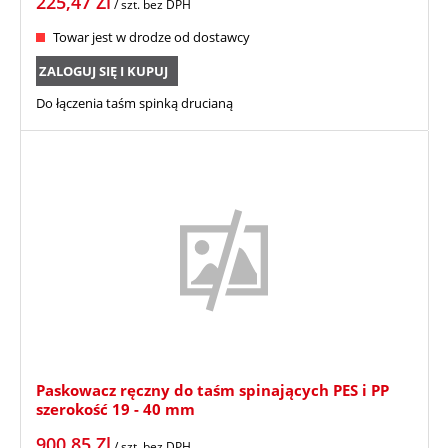
225,47
Zl
/ szt.
bez DPH
Towar jest w drodze od dostawcy
ZALOGUJ SIĘ I KUPUJ
Do łączenia taśm spinką drucianą
Paskowacz ręczny do taśm spinających PES i PP
szerokość 19 - 40 mm
900,85
Zl
/ szt.
bez DPH