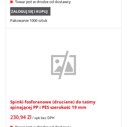
Towar jest w drodze od dostawcy
ZALOGUJ SIĘ I KUPUJ
Pakowanie 1000 sztuk
Spinki fosforanowe (druciane) do taśmy
spinającej PP i PES szerokość 19 mm
230,94
Zl
/ opk
bez DPH