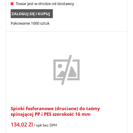
Towar jest w drodze od dostawcy
ZALOGUJ SIĘ I KUPUJ
Pakowanie 1000 sztuk
Spinki fosforanowe (druciane) do taśmy
spinającej PP i PES szerokość 16 mm
134,02
Zl
/ opk
bez DPH