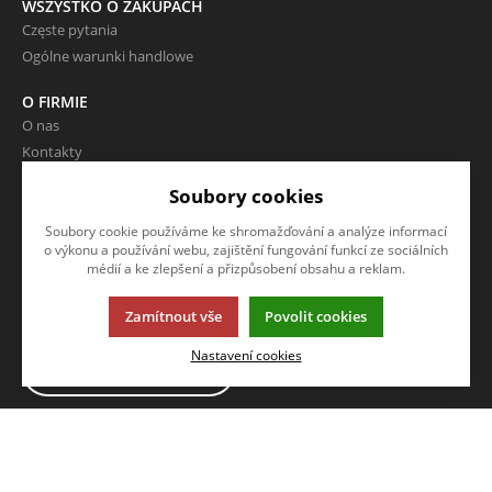
WSZYSTKO O ZAKUPACH
Częste pytania
Ogólne warunki handlowe
O FIRMIE
O nas
Kontakty
Soubory cookies
NAPISZ DO NAS
Soubory cookie používáme ke shromažďování a analýze informací
o výkonu a používání webu, zajištění fungování funkcí ze sociálních
Chcesz się z nami podzielić
médií a ke zlepšení a přizpůsobení obsahu a reklam.
uwagami dotyczącymi naszych
produktów lub e-sklepu? Napisz
do nas.
Zamítnout vše
Povolit cookies
Nastavení cookies
CHCĘ NAPISAĆ
WIADOMOŚĆ