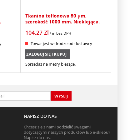
Tkanina teflonowa 80 µm,
.
szerokość 1000 mm. Nieklejąca.
104,27
Zl
/ m
bez DPH
y
Towar jest w drodze od dostawcy
ZALOGUJ SIĘ I KUPUJ
Sprzedaż na metry bieżące.
WYŚLIJ
NAPISZ DO NAS
Chcesz się z nami podzielić uwagami
dotyczącymi naszych produktów lub e-sklepu?
Napisz do nas.