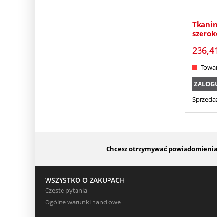
Tkanin
szerok
236,4
Towar
ZALOGUJ
Sprzedaż
Chcesz otrzymywać powiadomienia o
WSZYSTKO O ZAKUPACH
Częste pytania
Ogólne warunki handlowe