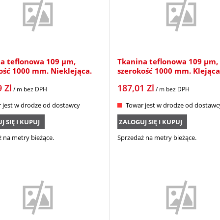
a teflonowa 109 µm,
Tkanina teflonowa 109 µm,
ość 1000 mm. Nieklejąca.
szerokość 1000 mm. Klejąca
9
Zl
187,01
Zl
/ m
bez DPH
/ m
bez DPH
 jest w drodze od dostawcy
Towar jest w drodze od dostawc
 SIĘ I KUPUJ
ZALOGUJ SIĘ I KUPUJ
 na metry bieżące.
Sprzedaż na metry bieżące.