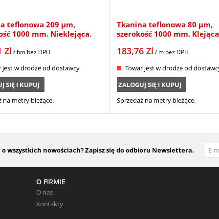
a teflonowa 209 µm,
Tkanina teflonowa 80 µm,
ość 1000 mm. Nieklejąca.
szerokość 1000 mm. Klejąca
1
Zl
183,76
Zl
/ bm
bez DPH
/ m
bez DPH
 jest w drodze od dostawcy
Towar jest w drodze od dostawc
 SIĘ I KUPUJ
ZALOGUJ SIĘ I KUPUJ
 na metry bieżące.
Sprzedaż na metry bieżące.
 wszystkich nowościach? Zapisz się do odbioru Newslettera.
O FIRMIE
O nas
Kontakty