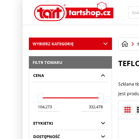
PŘESKOČIT NAVIGACI
WYBIERZ KATEGORIĘ
TEFL
FILTR TOWARU
CENA
Szklana t
Jest prod
ETYKIETKI
DOSTĘPNOŚĆ