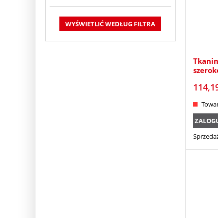
WYŚWIETLIĆ WEDŁUG FILTRA
Tkanin
szerok
114,1
Towar
ZALOGUJ
Sprzedaż