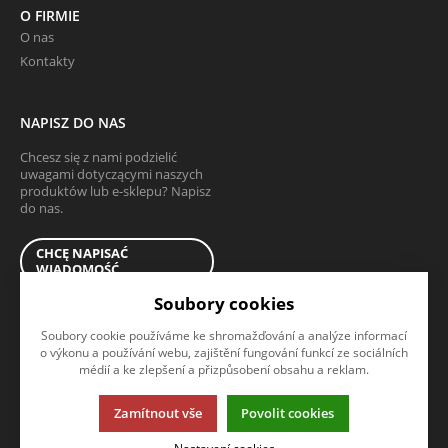
O FIRMIE
O nas
Kontakty
NAPISZ DO NAS
Chcesz się z nami podzielić
uwagami dotyczącymi naszych
produktów lub e-sklepu? Napisz
do nas.
CHCĘ NAPISAĆ
WIADOMOŚĆ
Soubory cookies
Soubory cookie používáme ke shromažďování a analýze informací
o výkonu a používání webu, zajištění fungování funkcí ze sociálních
médií a ke zlepšení a přizpůsobení obsahu a reklam.
Ta strona używa plików cookies. Kliknij, żeby dowiedzieć się wiecej.
Zamítnout vše
Povolit cookies
© 2013-2026 tartshop.pl