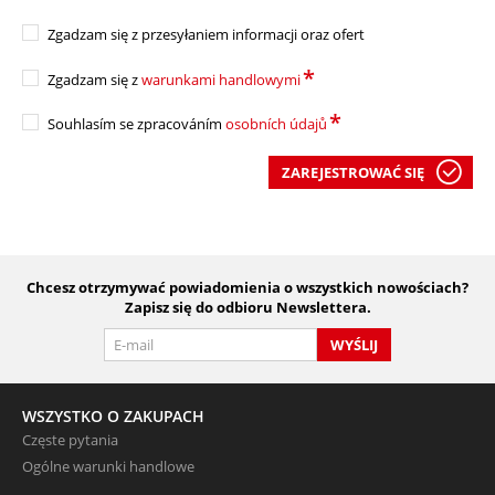
Zgadzam się z przesyłaniem informacji oraz ofert
*
Zgadzam się z 
warunkami handlowymi
*
Souhlasím se zpracováním 
osobních údajů
ZAREJESTROWAĆ SIĘ
Chcesz otrzymywać powiadomienia o wszystkich nowościach?
Zapisz się do odbioru Newslettera.
WYŚLIJ
WSZYSTKO O ZAKUPACH
Częste pytania
Ogólne warunki handlowe