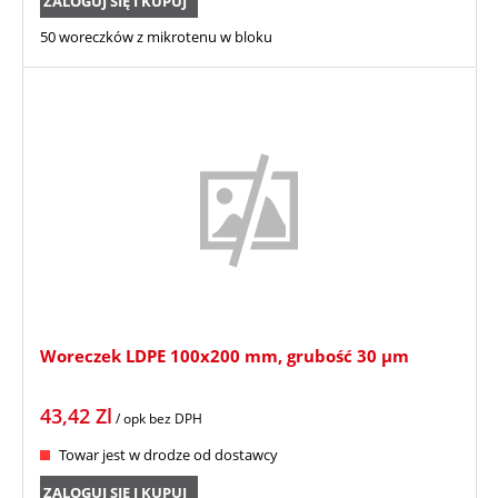
ZALOGUJ SIĘ I KUPUJ
50 woreczków z mikrotenu w bloku
Woreczek LDPE 100x200 mm, grubość 30 µm
43,42
Zl
/ opk
bez DPH
Towar jest w drodze od dostawcy
ZALOGUJ SIĘ I KUPUJ