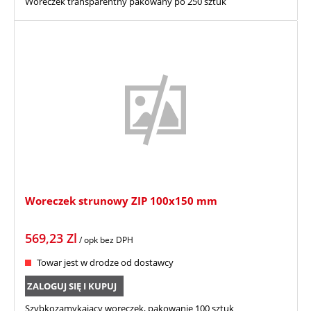
Woreczek transparentny pakowany po 250 sztuk
Woreczek strunowy ZIP 100x150 mm
569,23
Zl
/ opk
bez DPH
Towar jest w drodze od dostawcy
ZALOGUJ SIĘ I KUPUJ
Szybkozamykający woreczek, pakowanie 100 sztuk