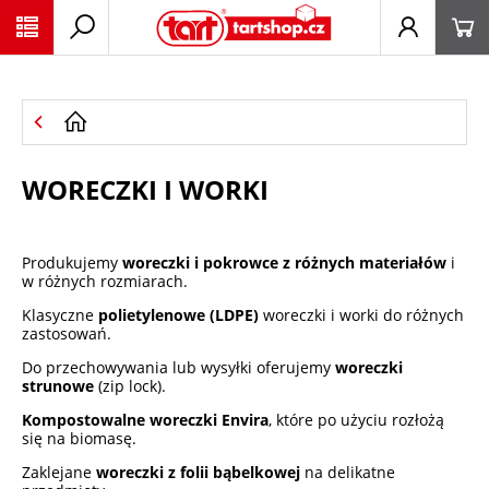
PŘESKOČIT NAVIGACI
WORECZKI I WORKI
Produkujemy
woreczki i pokrowce z różnych materiałów
i
w różnych rozmiarach.
Klasyczne
polietylenowe (LDPE)
woreczki i worki do różnych
zastosowań.
Do przechowywania lub wysyłki oferujemy
woreczki
strunowe
(zip lock).
Kompostowalne woreczki Envira
, które po użyciu rozłożą
się na biomasę.
Zaklejane
woreczki z folii bąbelkowej
na delikatne