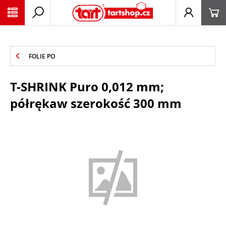
PŘESKOČIT NAVIGACI
FOLIE PO
T-SHRINK Puro 0,012 mm;
półrękaw szerokość 300 mm