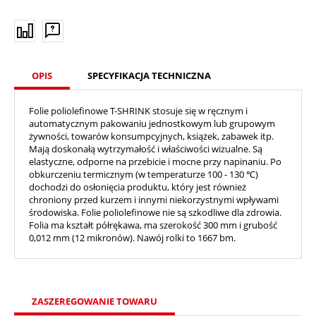
OPIS
SPECYFIKACJA TECHNICZNA
Folie poliolefinowe T-SHRINK stosuje się w ręcznym i
automatycznym pakowaniu jednostkowym lub grupowym
żywności, towarów konsumpcyjnych, książek, zabawek itp.
Mają doskonałą wytrzymałość i właściwości wizualne. Są
elastyczne, odporne na przebicie i mocne przy napinaniu. Po
obkurczeniu termicznym (w temperaturze 100 - 130 ℃)
dochodzi do osłonięcia produktu, który jest również
chroniony przed kurzem i innymi niekorzystnymi wpływami
środowiska. Folie poliolefinowe nie są szkodliwe dla zdrowia.
Folia ma kształt półrękawa, ma szerokość 300 mm i grubość
0,012 mm (12 mikronów). Nawój rolki to 1667 bm.
ZASZEREGOWANIE TOWARU