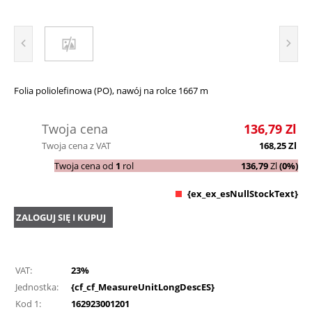
Folia poliolefinowa (PO), nawój na rolce 1667 m
Twoja cena
136,79
Zl
Twoja cena z VAT
168,25
Zl
Twoja cena od
1
rol
136,79
Zl
(0%)
{ex_ex_esNullStockText}
ZALOGUJ SIĘ I KUPUJ
VAT:
23%
Jednostka:
{cf_cf_MeasureUnitLongDescES}
Kod 1:
162923001201